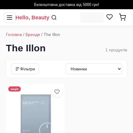
Безкоштовна доставка від 5000 грн!
Hello, Beauty
Головна
/
Бренди
/
The Illon
The Illon
1
продуктів
Фільтри
акція