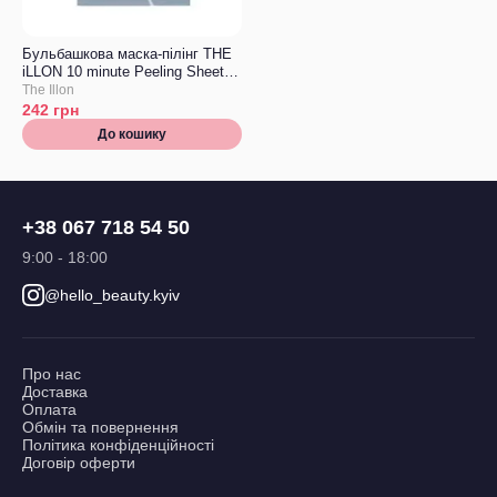
Бульбашкова маска-пілінг THE
iLLON 10 minute Peeling Sheet
Mask
The Illon
242
грн
До кошику
+38 067 718 54 50
9:00 - 18:00
@hello_beauty.kyiv
Про нас
Доставка
Оплата
Обмін та повернення
Політика конфіденційності
Договір оферти