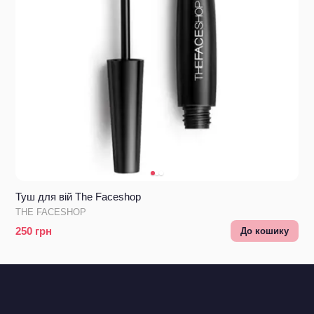
Туш для вій The Faceshop
THE FACESHOP
250
грн
До кошику