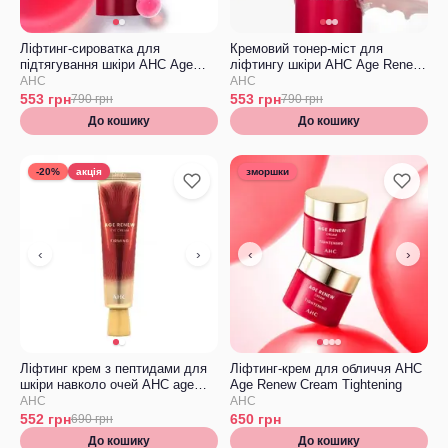
Ліфтинг-сироватка для
Кремовий тонер-міст для
підтягування шкіри AHC Age
ліфтингу шкіри АНС Age Renew
Renew tightening Ampoule
tightening cream-mist
AHC
AHC
553
грн
553
грн
790
грн
790
грн
До кошику
До кошику
-20%
акція
зморшки
‹
›
‹
›
Ліфтинг крем з пептидами для
Ліфтинг-крем для обличчя AHC
шкіри навколо очей AHC age
Age Renew Cream Tightening
renew tightening eye cream
AHC
AHC
552
грн
650
грн
690
грн
До кошику
До кошику