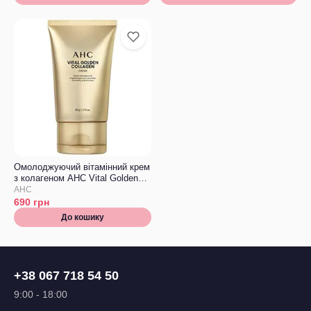
Омолоджуючий вітамінний крем
з колагеном AHC Vital Golden
Collagen Cream
AHC
690
грн
До кошику
+38 067 718 54 50
9:00 - 18:00