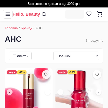
Безкоштовна доставка від 3000 грн!
Hello, Beauty
Головна
/
Бренди
/
AHC
AHC
5
продуктів
Фільтри
акція
-30%
акція
-30%
‹
›
‹
›