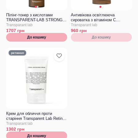
Пілінг-тонер з кислотами
Антивікова освітлююча
TRANSPARENT-LAB STRONG
сироватка з вітаміном С
EXFOLIATOR
Transparent-Lab Ascorbic C15
Transparant lab
Transparant lab
1707
грн
960
грн
До кошику
До кошику
ретинол
Крем для обличчя проти
старіння Transparent Lab Retinal
Age Reverse Cream
Transparant lab
1302
грн
До кошику