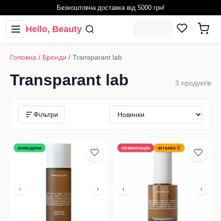
Безкоштовна доставка від 5000 грн!
Hello, Beauty
Головна
/
Бренди
/
Transparant lab
Transparant lab
3
продуктів
Фільтри
комедони
пігментація
вітамін С
‹
›
‹
›